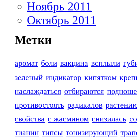
Ноябрь 2011
Октябрь 2011
Метки
аромат
боли
вакцина
всплыли
губ
зеленый
индикатор
кипятком
креп
наслаждаться
отбираются
подноше
противостоять
радикалов
растени
свойства
с жасмином
снизилась
со
тианин
типсы
тонизирующий
трап