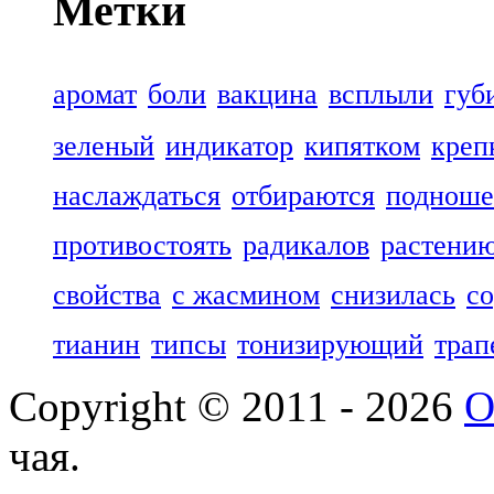
Метки
аромат
боли
вакцина
всплыли
губ
зеленый
индикатор
кипятком
креп
наслаждаться
отбираются
подноше
противостоять
радикалов
растени
свойства
с жасмином
снизилась
со
тианин
типсы
тонизирующий
трап
Copyright © 2011 - 2026
О
чая.