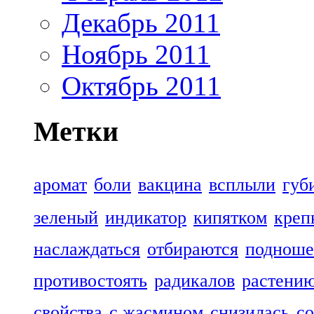
Декабрь 2011
Ноябрь 2011
Октябрь 2011
Метки
аромат
боли
вакцина
всплыли
губ
зеленый
индикатор
кипятком
креп
наслаждаться
отбираются
подноше
противостоять
радикалов
растени
свойства
с жасмином
снизилась
со